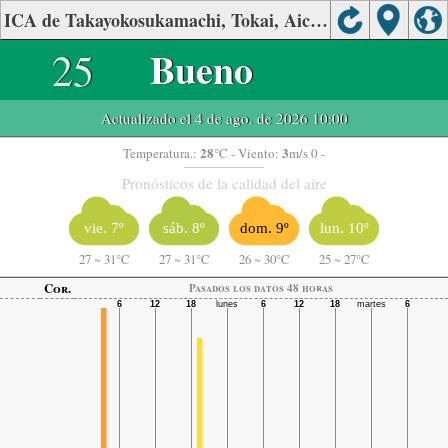
ICA de Takayokosukamachi, Tokai, Aichi.
25
Bueno
Actualizado el 4 de ago. de 2026 10:00
28
3
Temperatura.:
°C
- Viento:
m/s 0 -
Pronósticos de la calidad del aire
vie. 7º
sáb. 8º
dom. 9º
lun. 10º
27
~
31°C
27
~
31°C
26
~
30°C
25
~
27°C
Cor.
Pasados ​​los datos 48 horas