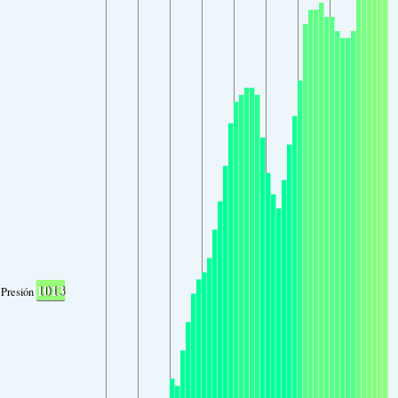
1013
Presión atmosférica