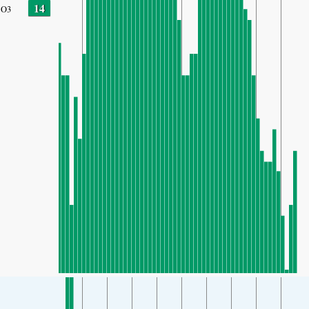
14
O3