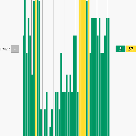
-
5
57
PM2.5