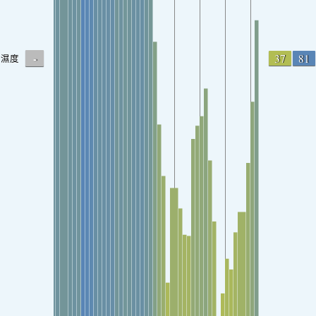
-
37
81
濕度