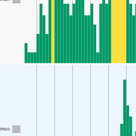
-
PM10