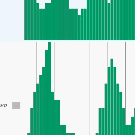
-
SO2