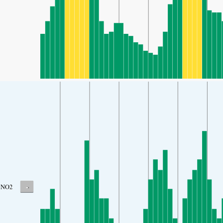
-
NO2