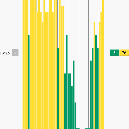
-
5
76
PM2.5