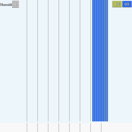
-
39
99
Humidity