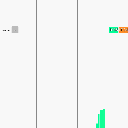
-
1008
1026
Pressure