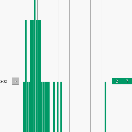
-
2
7
SO2