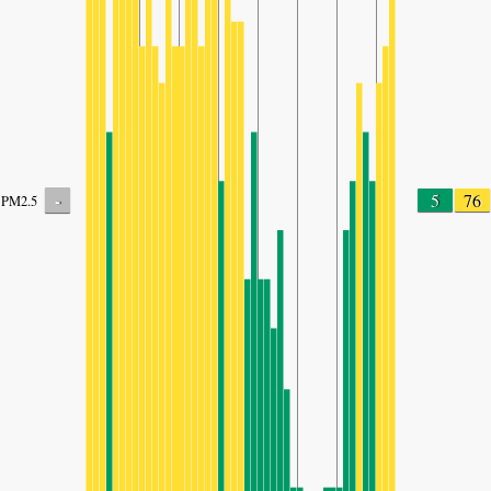
-
5
76
PM2.5