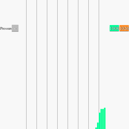
-
1008
1026
Pressure