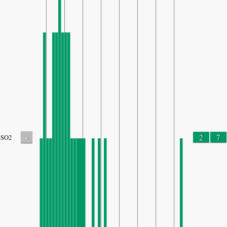
-
2
7
SO2