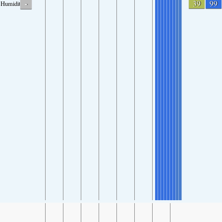
-
39
99
Humidity