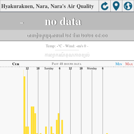
Hyakurakuen, Nara, Nara's Air Quality
-
no data
បានធ្វើបច្ចុប្បន្នភាពនៅ ២៩ មីនា ២០២១ ០៩:០០
-
-
Temp:
°C
- Wind:
m/s 0 -
ការព្យាករណ៍គុណភាពខ្យល់
Cur
Min
Max
Past 48 hours data