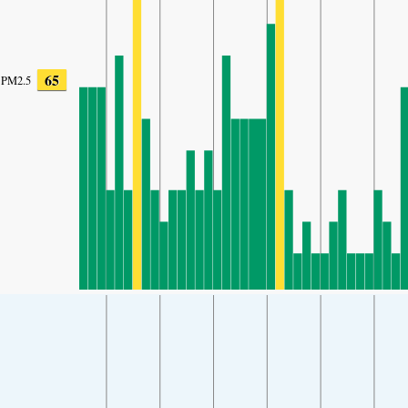
65
PM2.5