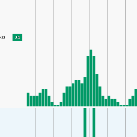
34
O3