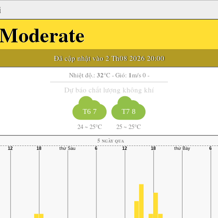
i
Moderate
Đã cập nhật vào 2 Th08 2026 20:00
32
1
Nhiệt độ.:
°C
- Gió:
m/s 0 -
Dự báo chất lượng không khí
T6 7
T7 8
24
~
25°C
25
~
25°C
5 ngày qua