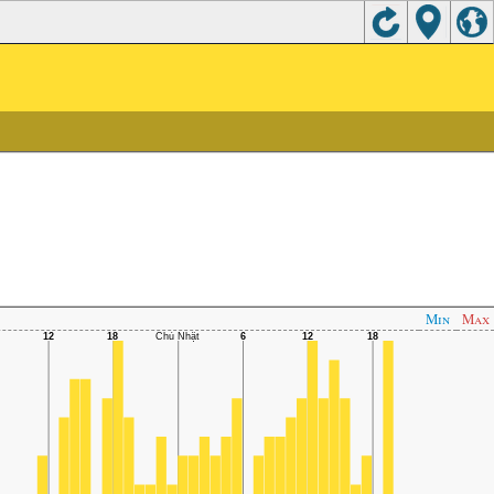
Min
Max