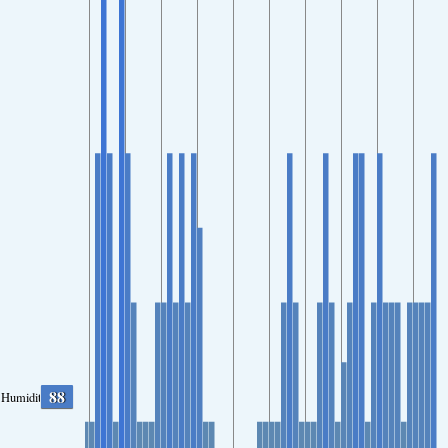
88
Humidity