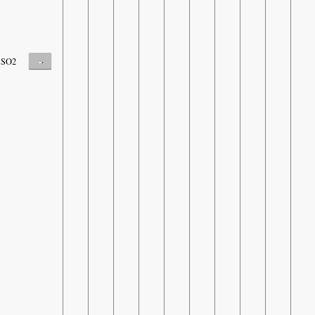
-
SO2