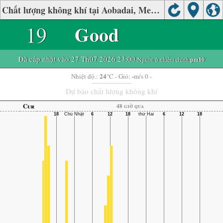
Chất lượng không khí tại Aobadai, Meguro, Tokyo
19
Good
Đã cập nhật vào 27 Th07 2026 23:00
-Nguồn ô nhiễm chính:
pm10
24
-
Nhiệt độ.:
°C
- Gió:
m/s 0 -
Dự báo chất lượng không khí
Cur
48 giờ qua