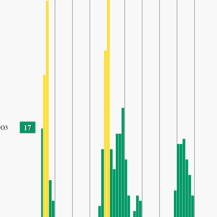
17
O3