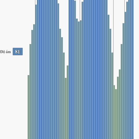
81
Độ ẩm