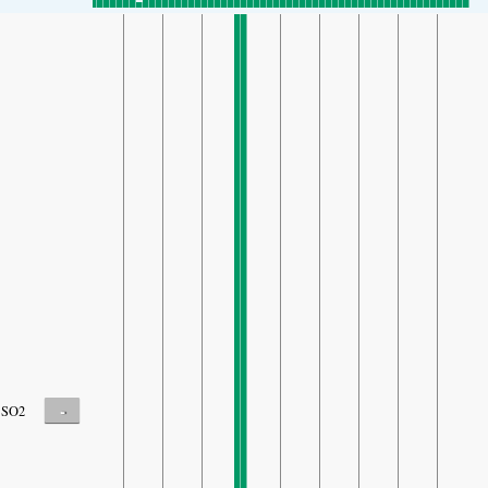
-
SO2