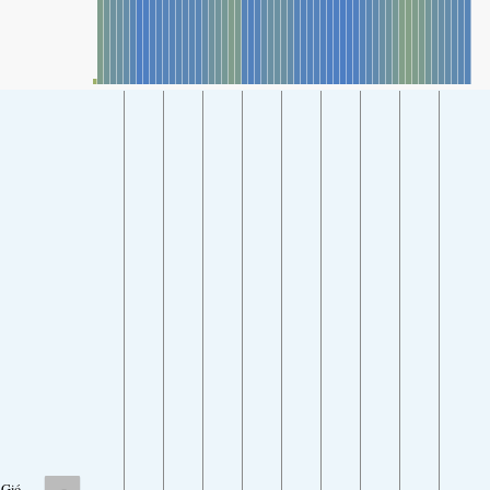
-
Gió