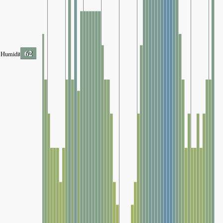
62
Humidity