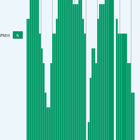
6
PM10