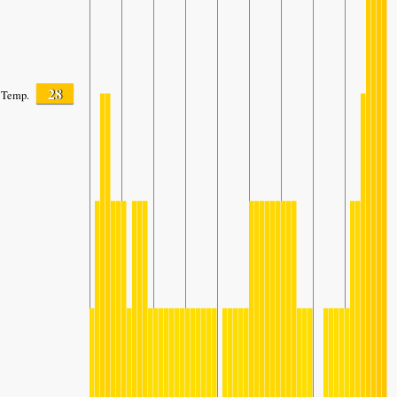
28
Temp.