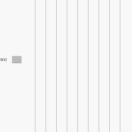
-
SO2