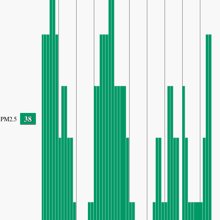
38
PM2.5