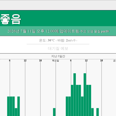
좋음
2026년 7월 11일 오후 12:00에 업데이트됨
-주요 오염 물질:
pm10
30
2
온도:
°C
- 바람:
m/s 0 -
대기질 예보
지난 5일간