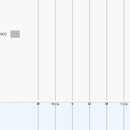
-
SO2