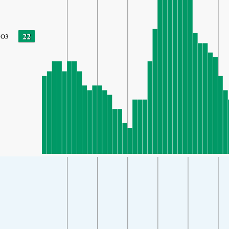
22
O3