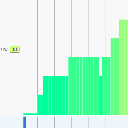
1014
기압