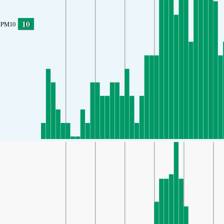
10
PM10