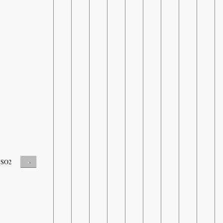
-
SO2