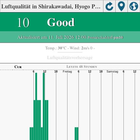
Luftqualität in Shirakawadai, Hyogo Prefecture
10
Good
Aktualisiert am 11. Juli 2026 12:00
-Primärschadstoff:
pm10
30
2
Temp.:
°C
- Wind:
m/s 0 -
Luftqualitätsvorhersage
Cur
Letzte 48 Stunden