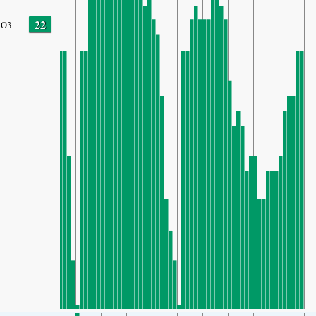
22
O3