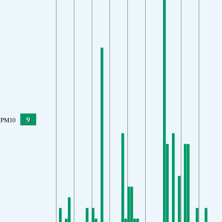
9
PM10