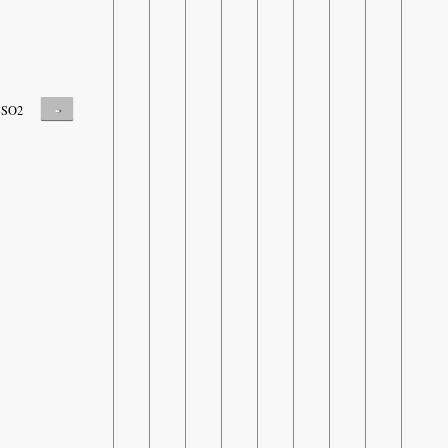
-
SO2