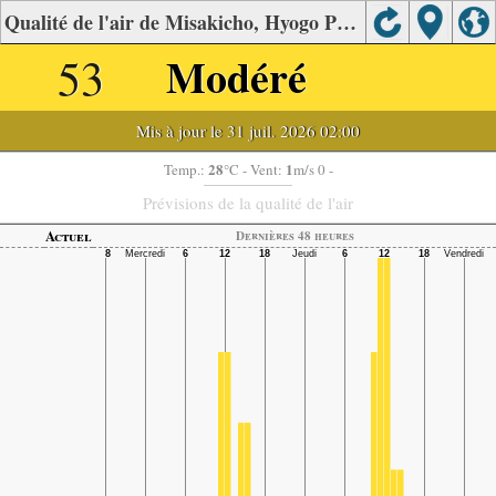
Qualité de l'air de Misakicho, Hyogo Prefecture.
53
Modéré
Mis à jour le 31 juil. 2026 02:00
28
1
Temp.:
°C
- Vent:
m/s 0 -
Prévisions de la qualité de l'air
Actuel
Dernières 48 heures