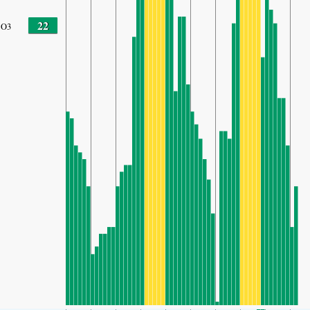
22
O3