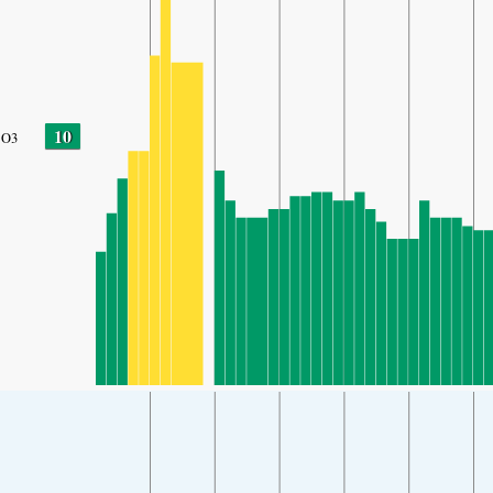
10
O3