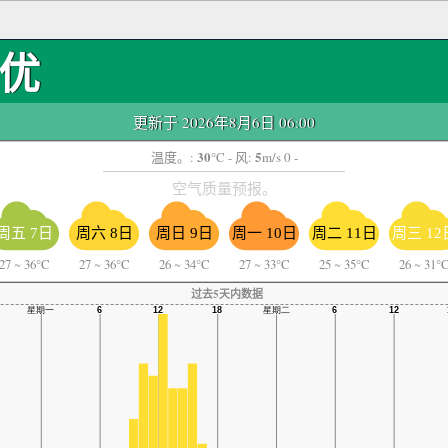
优
更新于 2026年8月6日 06:00
30
5
温度。:
°C
- 风:
m/s 0 -
空气质量预报。
周五 7日
周六 8日
周日 9日
周一 10日
周二 11日
周三 12
27
~
36°C
27
~
36°C
26
~
34°C
27
~
33°C
25
~
35°C
26
~
31°
过去5天内数据