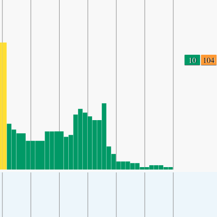
10
104