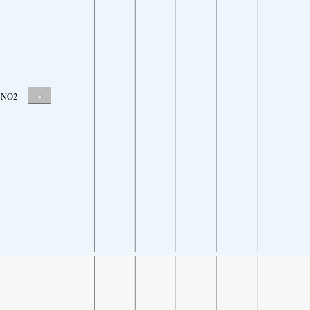
-
NO2