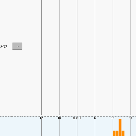
-
SO2