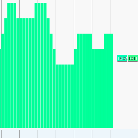
1002
1011