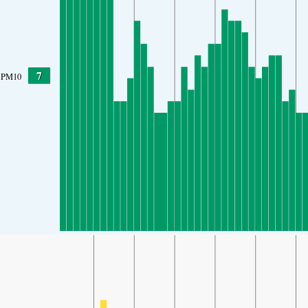
7
PM10