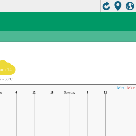
Jum 14
5
~
33°C
Min
Max