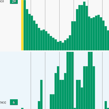
20
O3
6
NO2