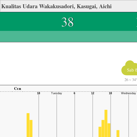
Kualitas Udara Wakakusadori, Kasugai, Aichi
38
Sab 
26
~
34
Cur