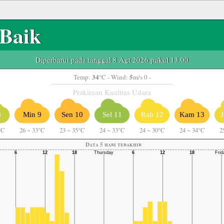
Baik
Diperbarui pada tanggal 8 Agt 2026 pukul 13.00
34
5
Temp:
°C
- Wind:
m/s 0 -
Prakiraan Kualitas Udara
8
Min 9
Sen 10
Sel 11
Rab 12
Kam 13
°C
26
~
33°C
23
~
35°C
24
~
33°C
24
~
30°C
24
~
34°C
2
Data 5 hari terakhir