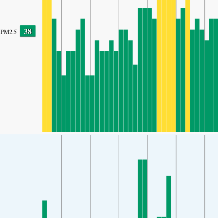
38
PM2.5