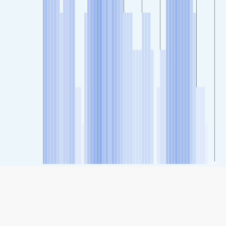
SHARE
Share: Indeks kvalitete zraka grada Shimosaigo, Kakegawa,
Shizuoka, Japan
25
(Good)