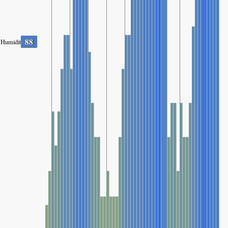
88
Humidity