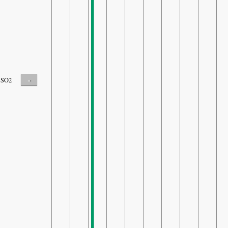
-
SO2