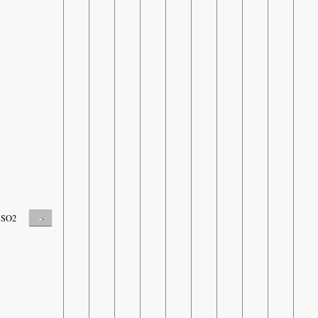
-
SO2