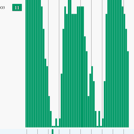
11
O3