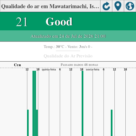
Qualidade do ar em Mawatarimachi, Isahaya, Nagasaki
21
Good
Atualizado em 24 de Jul de 2026 21:00
30
3
Temp.:
°C
- Vento:
m/s 0 -
Qualidade do Ar Previsão
Cur
Passado dados 48 horas