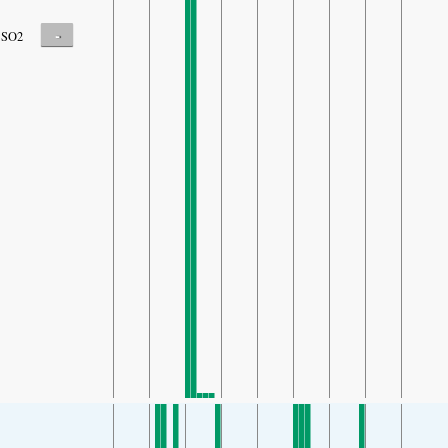
-
SO2