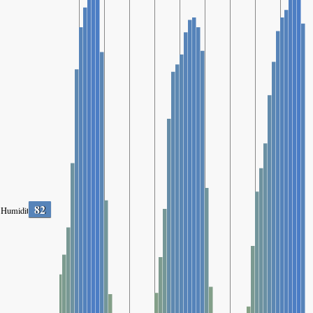
82
Humidity