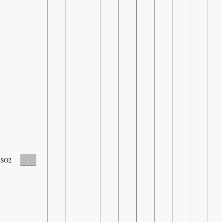
-
SO2