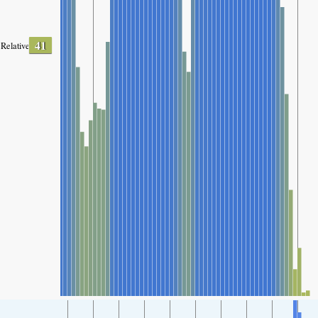
41
Relative Luftfeuchtigkeit