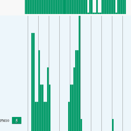
5
PM10