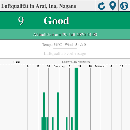
Luftqualität in Arai, Ina, Nagano
9
Good
Aktualisiert am 29. Juli 2026 14:00
36
5
Temp.:
°C
- Wind:
m/s 0 -
Luftqualitätsvorhersage
Cur
Letzte 48 Stunden