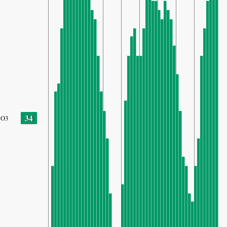
34
O3