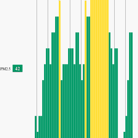
42
PM2.5