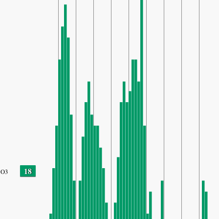
18
O3