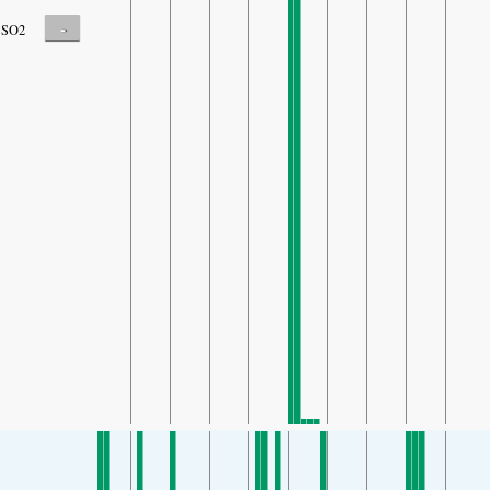
-
SO2