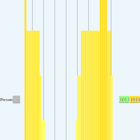
-
1013
1018
Pressure