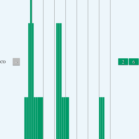
-
2
6
CO