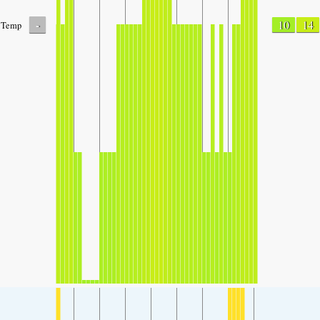
-
10
14
Temp