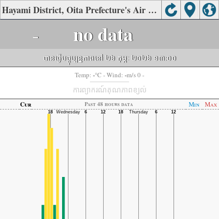
Hayami District, Oita Prefecture's Air Quality
-
no data
បានធ្វើបច្ចុប្បន្នភាពនៅ ២៦ កុម្ភៈ ២០២៦ ១៣:០០
-
-
Temp:
°C
- Wind:
m/s 0 -
ការព្យាករណ៍គុណភាពខ្យល់
Cur
Min
Max
Past 48 hours data