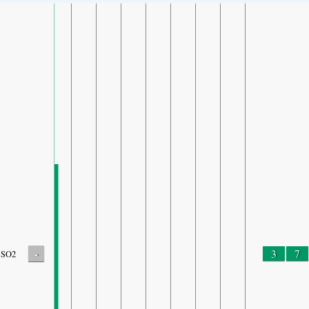
-
3
7
SO2