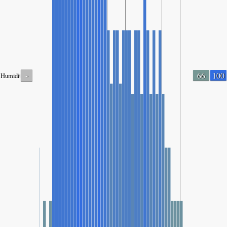
-
66
100
Humidity