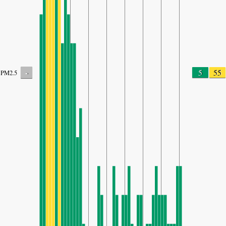
-
5
55
PM2.5