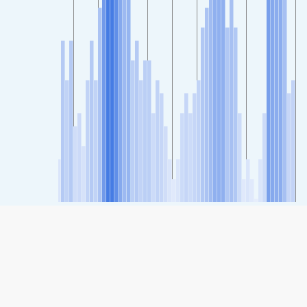
SHARE
Share: Індекс якості повітря Hikata, Kainan, Wakayama
Prefecture, Japan
59
(Moderate)