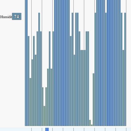
74
Humidity