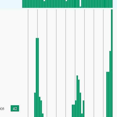
42
O3