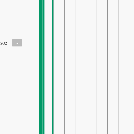
-
SO2