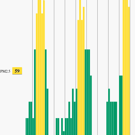
59
PM2.5