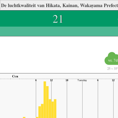
De luchtkwaliteit van Hikata, Kainan, Wakayama Prefec
21
vr. 7d
25
~
35
Cur