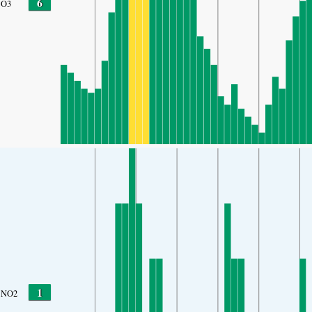
6
O3
1
NO2