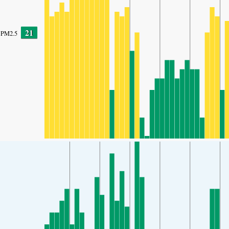
21
PM2.5