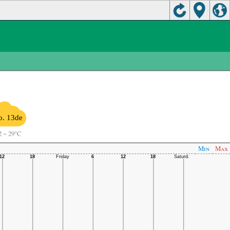
o. 13de
2
~
29°C
Min
Max