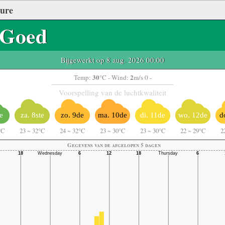
ture
Goed
Bijgewerkt op 8 aug. 2026 00:00
30
2
Temp:
°C
- Wind:
m/s 0 -
Voorspelling van de luchtkwaliteit
e
za. 8ste
zo. 9de
ma. 10de
di. 11de
wo. 12de
d
°C
23
~
32°C
24
~
32°C
23
~
30°C
23
~
30°C
22
~
29°C
2
Gegevens van de afgelopen 5 dagen