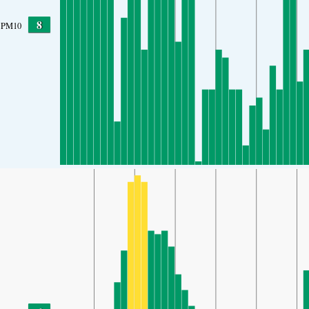
8
PM10