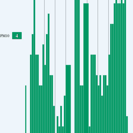
4
PM10