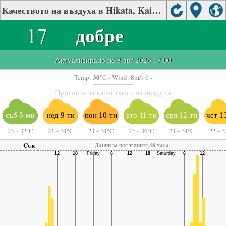
Качеството на въздуха в Hikata, Kainan, Wakayama Prefecture
17
добре
Актуализирано на 8 авг 2026 17:00
30
8
Temp:
°C
- Wind:
m/s 0 -
Прогноза за качеството на въздуха
съб 8-ми
нед 9-ти
пон 10-ти
вто 11-ти
сря 12-ти
чет 1
23
~
32°C
24
~
31°C
23
~
31°C
23
~
30°C
23
~
31°C
22
~
3
Cur
Данни за последните 48 часа