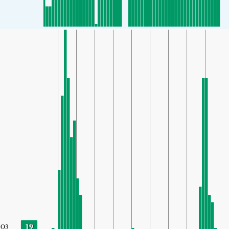
19
O3