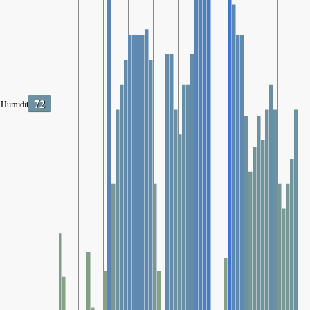
72
Humidity