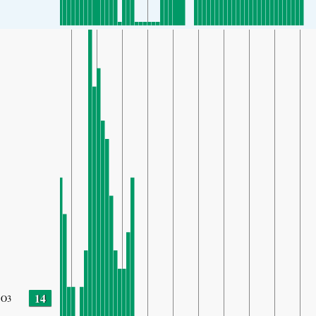
14
O3