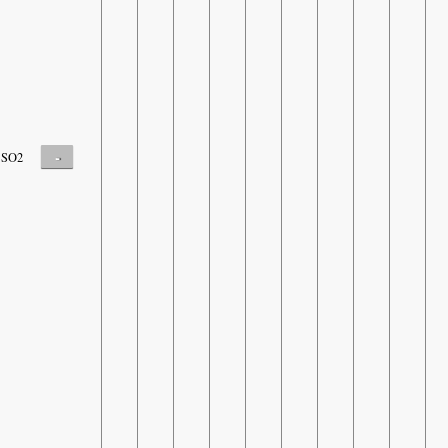
-
SO2