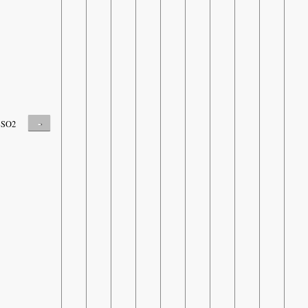
-
SO2