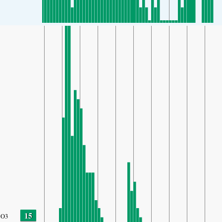
15
O3