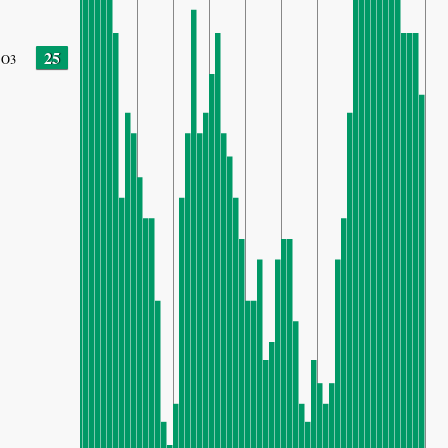
25
O3