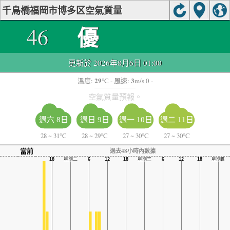
千鳥橋福岡市博多区空氣質量
優
46
更新於 2026年8月6日 01:00
29
3
溫度:
°C
- 風速:
m/s 0 -
空氣質量預報。
週六 8日
週日 9日
週一 10日
週二 11日
28
~
31°C
28
~
29°C
27
~
30°C
27
~
30°C
當前
過去48小時內數據