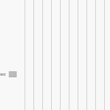
-
SO2