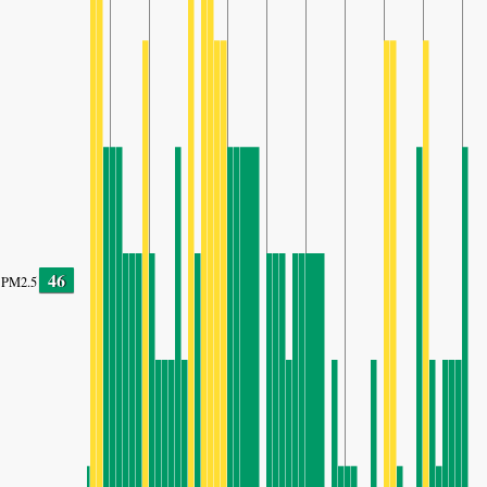
46
PM2.5