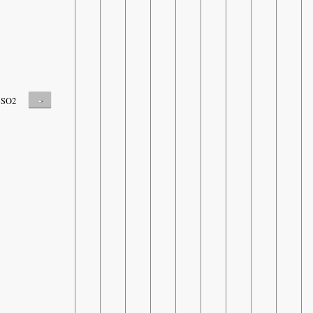
-
SO2