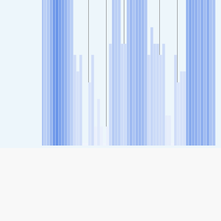
SHARE
Share: Indeks kvaliteta zraka kompanije Chiyo, Fukuoka,
Japan
10
(Good)