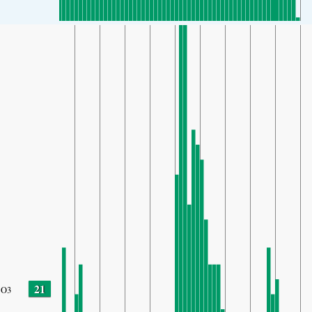
21
O3