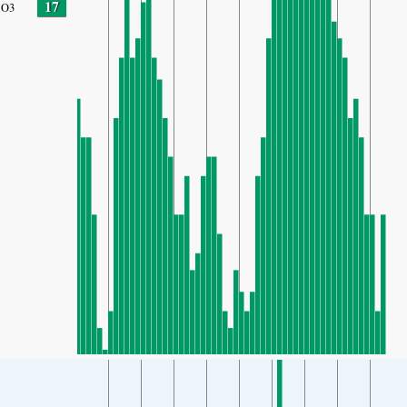
17
O3