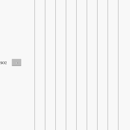
-
SO2