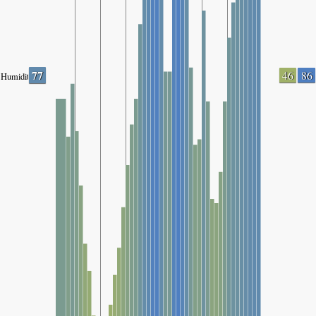
77
46
86
Humidity