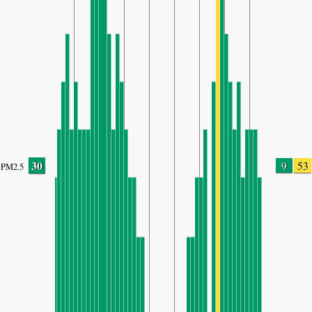
30
9
53
PM2.5