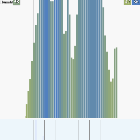
58
47
86
Humidity