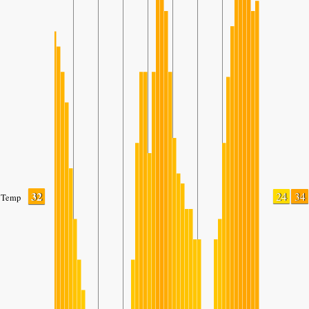
32
24
34
Temp