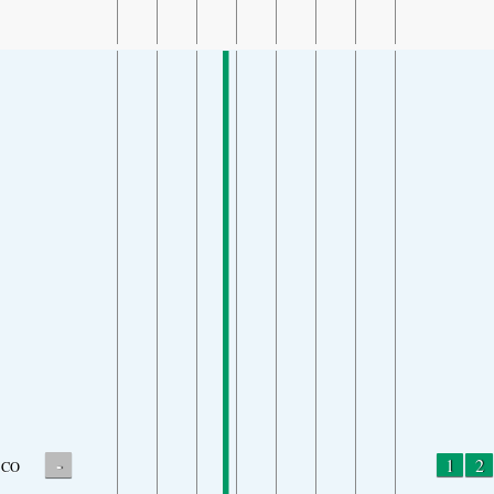
-
1
2
CO