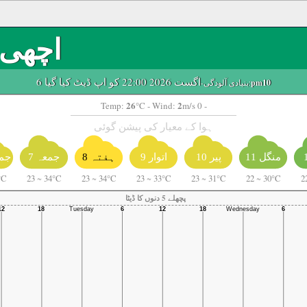
اچھی
6 اگست 2026 22:00 کو اپ ڈیٹ کیا گیا
pm10
-بنیادی آلودگی:
26
2
Temp:
°C
- Wind:
m/s 0 -
ہوا کے معیار کی پیشن گوئی
منگل 11
پیر 10
اتوار 9
ہفتہ 8
جمعہ 7
جمع
°C
23
~
34°C
23
~
34°C
23
~
33°C
23
~
31°C
22
~
30°C
2
پچھلے 5 دنوں کا ڈیٹا