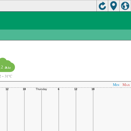
بدھ 12
2
~
31°C
Min
Max