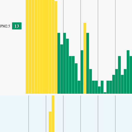
13
PM2.5