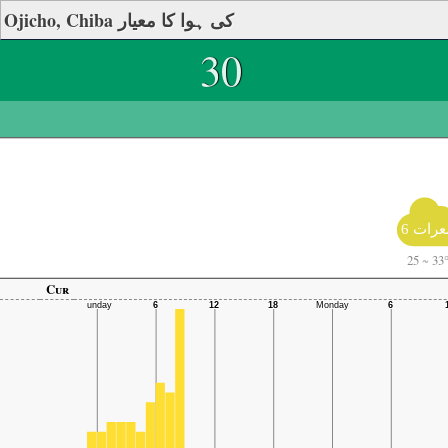
Ojicho, Chiba کی ہوا کا معیار
30
رات 6
25
~
33
Cur