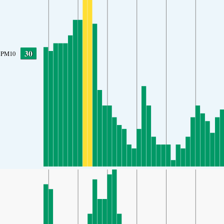
30
PM10