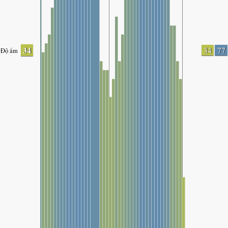
34
34
77
Độ ẩm