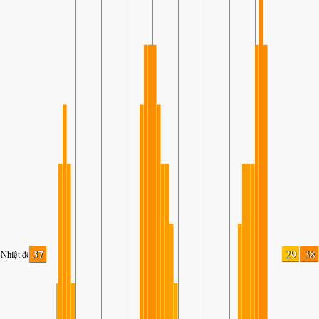
37
29
38
Nhiệt độ.