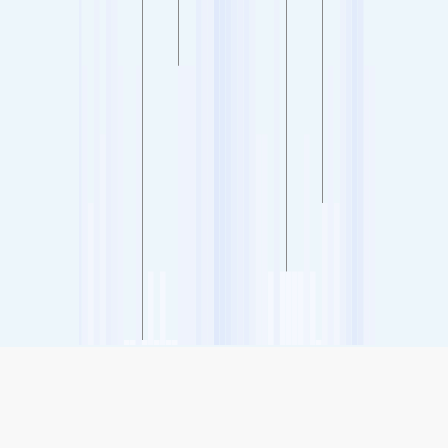
SHARE
Chia sẻ: Chỉ số chất lượng không khí tại Chūōhonchō,