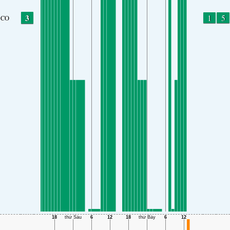
3
1
5
CO