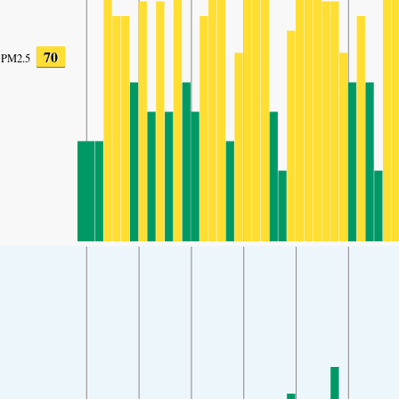
70
PM2.5