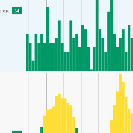
34
PM10