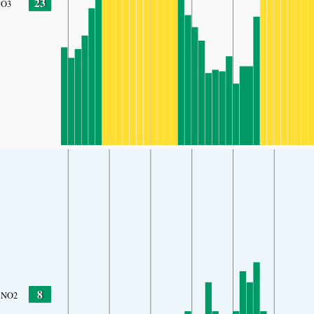
23
O3
8
NO2