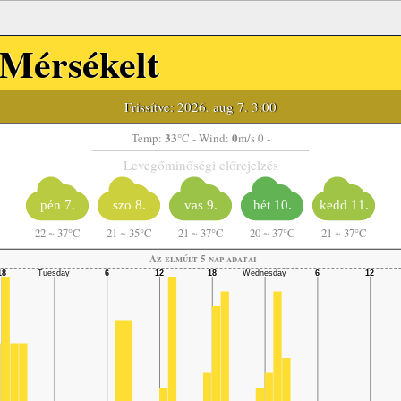
Mérsékelt
Frissítve: 2026. aug 7. 3:00
33
0
Temp:
°C
- Wind:
m/s 0 -
Levegőminőségi előrejelzés
pén 7.
szo 8.
vas 9.
hét 10.
kedd 11.
22
~
37°C
21
~
35°C
21
~
37°C
20
~
37°C
21
~
37°C
Az elmúlt 5 nap adatai