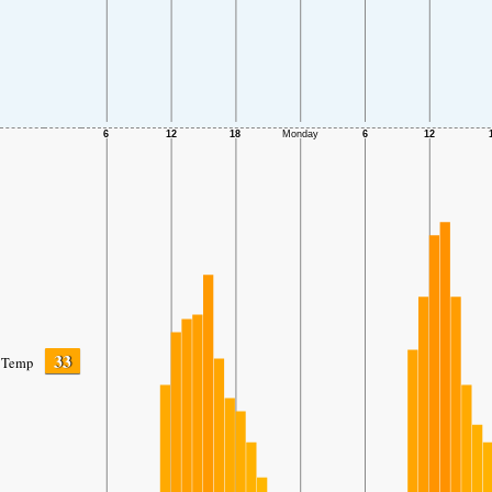
33
Temp