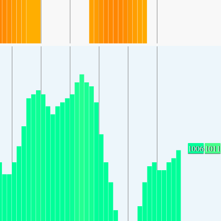
1006
1011