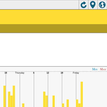
Min
Max