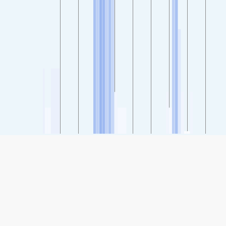
SHARE
Teile: Luftqualitätsindex für Rubino, Torino, Piemonte, Italien
30
(Good)