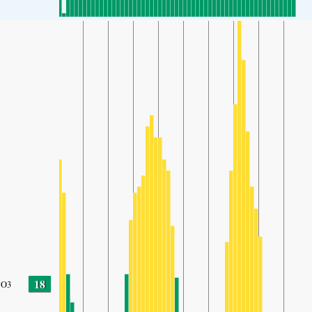
18
O3