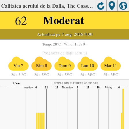
Calitatea aerului de la Dalia, The Coastal Plain
62
Moderat
Actualizat pe 7 aug. 2026 9:00
28
1
Temp:
°C
- Wind:
m/s 0 -
Prognoza calității aerului
Vin 7
Sâm 8
Dum 9
Lun 10
Mar 11
24
~
31°C
24
~
32°C
24
~
32°C
24
~
34°C
25
~
35°C
Cur
Datele din ultimele 48 de ore