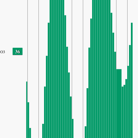
36
O3