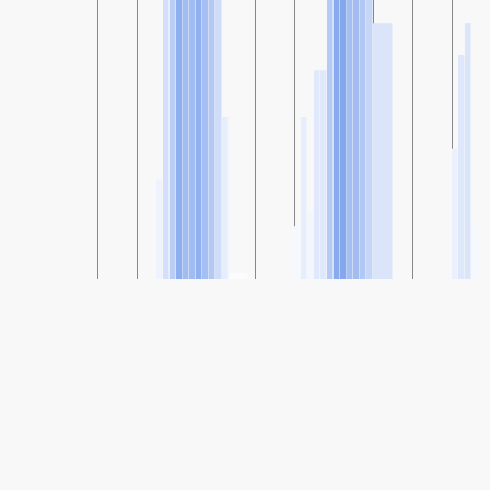
SHARE
Share: Indicele calității aerului de la Dalia, The Coastal Plain,
Israel
62
(Moderat)