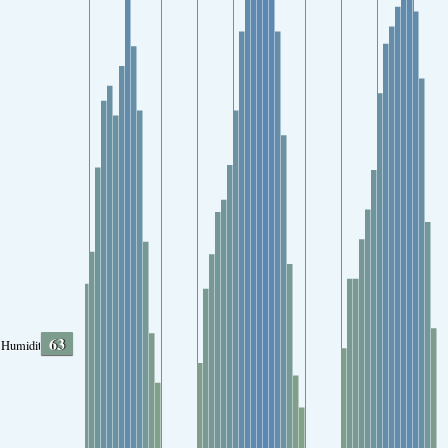
63
Humidity