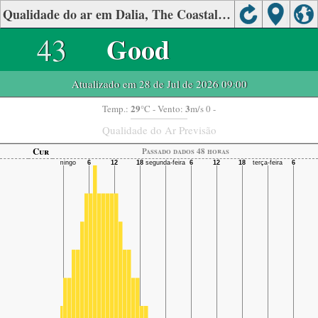
Qualidade do ar em Dalia, The Coastal Plain
43
Good
Atualizado em 28 de Jul de 2026 09:00
29
3
Temp.:
°C
- Vento:
m/s 0 -
Qualidade do Ar Previsão
Cur
Passado dados 48 horas