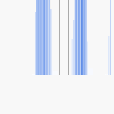
SHARE
Compartilhar: Índice de Qualidade do Ar Dalia, The Coastal
Plain, Israel
43
(Good)