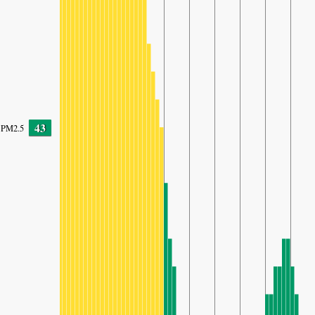
43
PM2.5