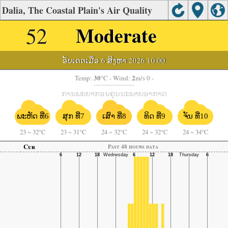
Dalia, The Coastal Plain's Air Quality
52
Moderate
ອັບເດດເມື່ອ 6 ສິງຫາ 2026 10:00
30
2
Temp:
°C
- Wind:
m/s 0 -
ການພະຍາກອນຄຸນນະພາບອາກາດ
ພະຫັດ ທີ່6
ຈັນ ທີ່10
ສຸກ ທີ່7
ເສົາ ທີ່8
ທິດ ທີ່9
23
~
32°C
23
~
31°C
24
~
32°C
24
~
32°C
24
~
34°C
Cur
Past 48 hours data