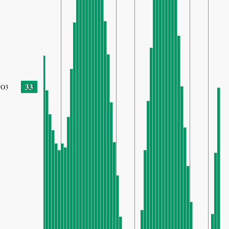
33
O3