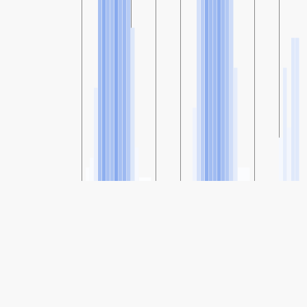
SHARE
Share: Dalia, The Coastal Plain, Israel's Air Quality Index
52
(Moderate)