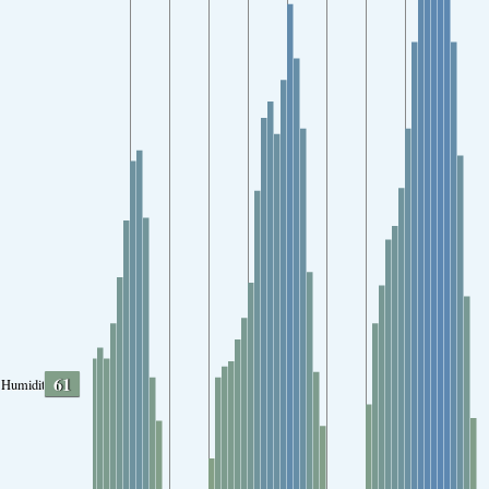
61
Humidity