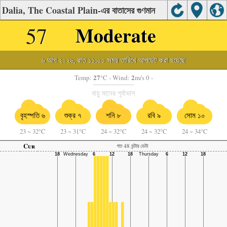
Dalia, The Coastal Plain-এর বাতাসের গুণমান
57
Moderate
৬ আগ ২০২৬, রাত ১১:০০ সময় তারিখে আপডেট করা হয়েছে
27
2
Temp:
°C
- Wind:
m/s 0 -
বায়ু মানের পূর্বাভাস
বৃহস্পতি ৬
শুক্র ৭
শনি ৮
রবি ৯
সোম ১০
23
~
32°C
23
~
31°C
24
~
32°C
24
~
32°C
24
~
34°C
Cur
গত 48 ঘন্টার ডেটা