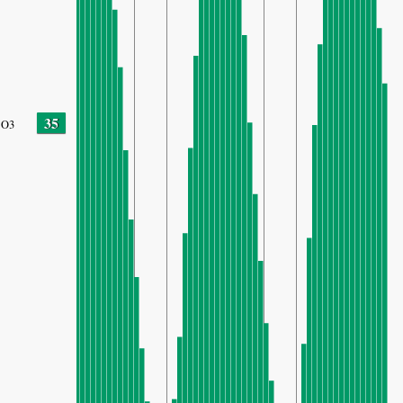
35
O3