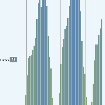
72
Humidity