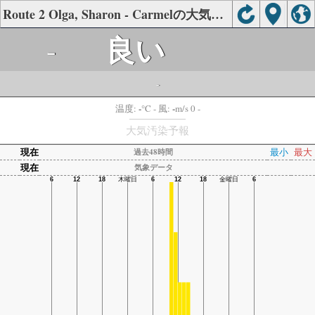
Route 2 Olga, Sharon - Carmelの大気の状態
良い
-
-
-
-
温度:
°C
- 風:
m/s 0 -
大気汚染予報
現在
最小
最大
過去48時間
現在
気象データ