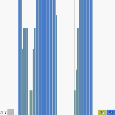
-
36
93
湿度