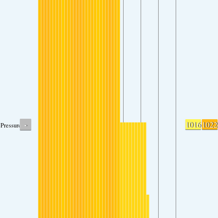
-
1016
1022
Pressure