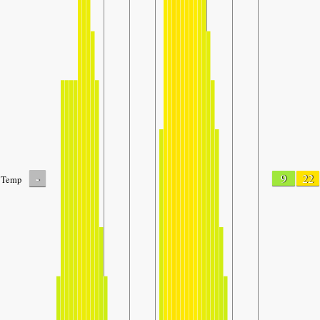
-
9
22
Temp