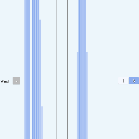
-
1
6
Wind