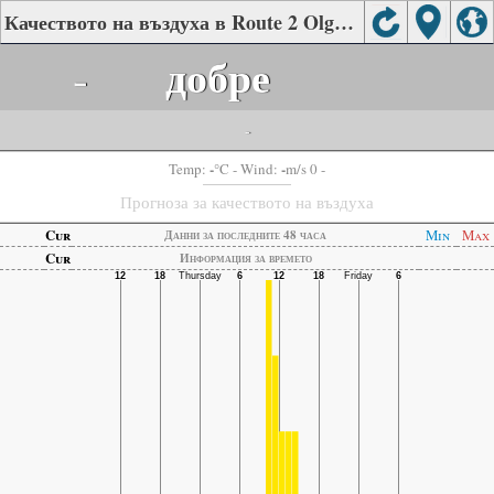
Качеството на въздуха в Route 2 Olga, Sharon - Carmel
-
добре
-
-
-
Temp:
°C
- Wind:
m/s 0 -
Прогноза за качеството на въздуха
Cur
Min
Max
Данни за последните 48 часа
Cur
Информация за времето