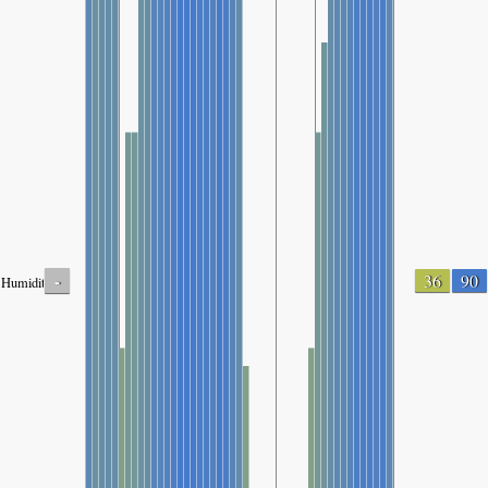
-
36
90
Humidity