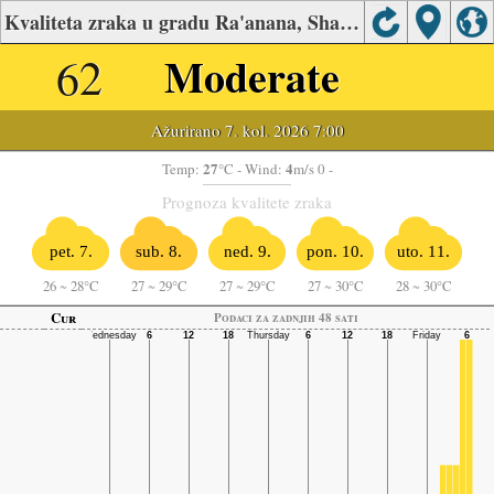
Kvaliteta zraka u gradu Ra'anana, Sharon - Carmel
62
Moderate
Ažurirano 7. kol. 2026 7:00
27
4
Temp:
°C
- Wind:
m/s 0 -
Prognoza kvalitete zraka
pet. 7.
sub. 8.
ned. 9.
pon. 10.
uto. 11.
26
~
28°C
27
~
29°C
27
~
29°C
27
~
30°C
28
~
30°C
Cur
Podaci za zadnjih 48 sati