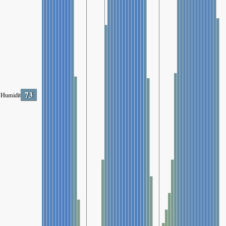
73
Humidity