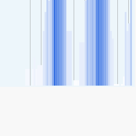
SHARE
Share: Indeks kvalitete zraka grada Ra'anana, Sharon -
Carmel, Israel
62
(Moderate)