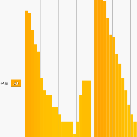
33
온도