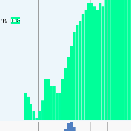
1007
기압