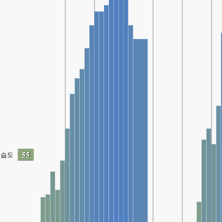
55
습도