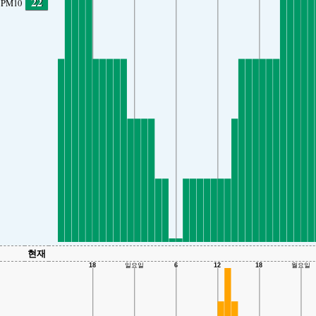
22
PM10
현재