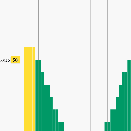
50
PM2.5