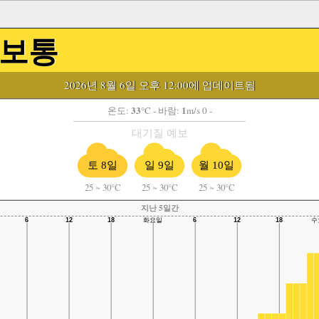
보통
2026년 8월 6일 오후 12:00에 업데이트됨
33
1
온도:
°C
- 바람:
m/s 0 -
대기질 예보
토 8일
일 9일
월 10일
25
~
30°C
25
~
30°C
25
~
30°C
지난 5일간