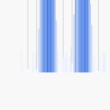
SHARE
Udostępnianie: Hadera, Sharon - Carmel, Izrael Indeks Jakości
Powietrza
55
(Moderate)