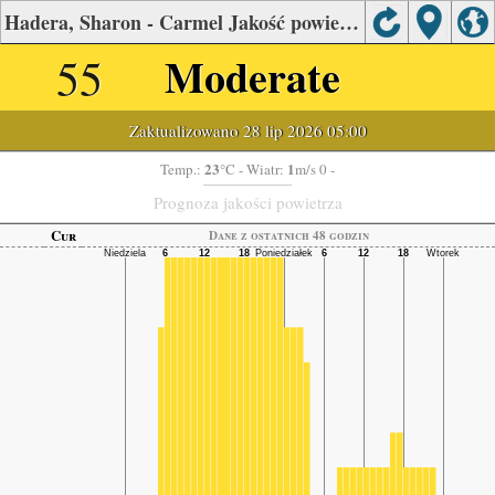
Hadera, Sharon - Carmel Jakość powietrza.
55
Moderate
Zaktualizowano 28 lip 2026 05:00
23
1
Temp.:
°C
- Wiatr:
m/s 0 -
Prognoza jakości powietrza
Cur
Dane z ostatnich 48 godzin