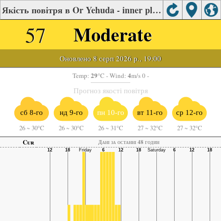
Якість повітря в Or Yehuda - inner plain
57
Moderate
Оновлено 8 серп 2026 р., 19:00
29
4
Temp:
°C
- Wind:
m/s 0 -
Прогноз якості повітря
сб 8-го
нд 9-го
пн 10-го
вт 11-го
ср 12-го
26
~
30°C
26
~
30°C
26
~
31°C
27
~
32°C
27
~
32°C
Cur
Дані за останні 48 годин