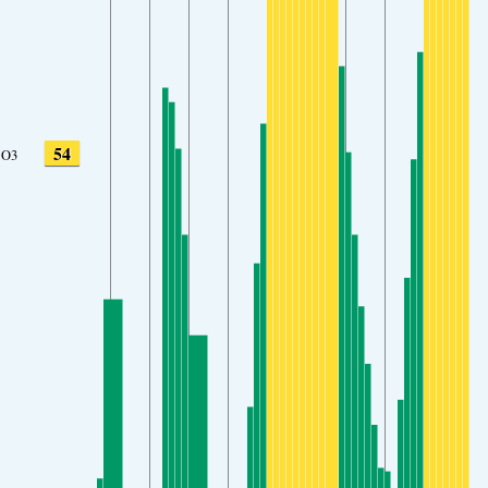
54
O3