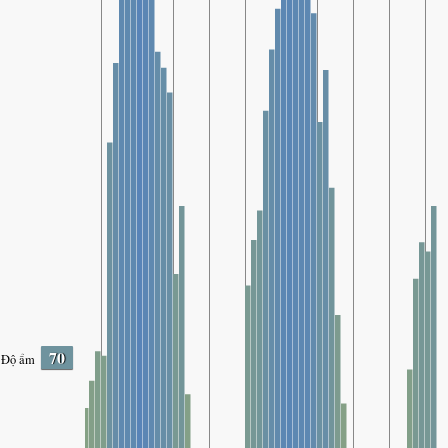
70
Độ ẩm