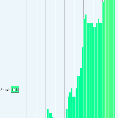
1011
Áp suất không khí