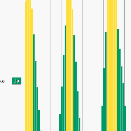
39
O3