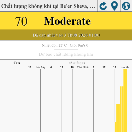
Chất lượng không khí tại Be'er Sheva, northern Negev
70
Moderate
Đã cập nhật vào 3 Th08 2026 01:00
27
0
Nhiệt độ.:
°C
- Gió:
m/s 0 -
Dự báo chất lượng không khí
Cur
48 giờ qua