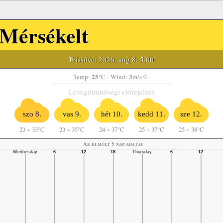
Mérsékelt
Frissítve: 2026. aug 8. 5:00
25
3
Temp:
°C
- Wind:
m/s 0 -
Levegőminőségi előrejelzés
szo 8.
vas 9.
hét 10.
kedd 11.
sze 12.
23
~
33°C
23
~
35°C
24
~
37°C
25
~
37°C
25
~
38°C
Az elmúlt 5 nap adatai