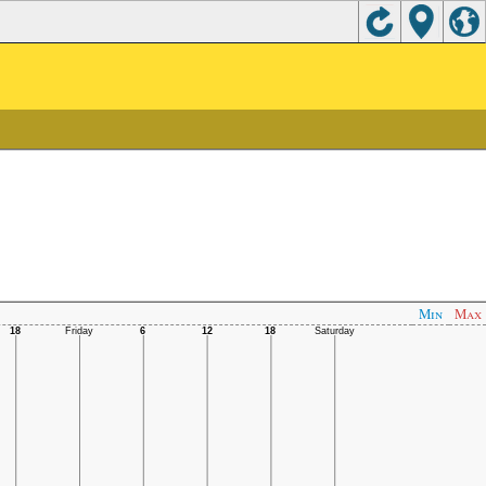
Min
Max