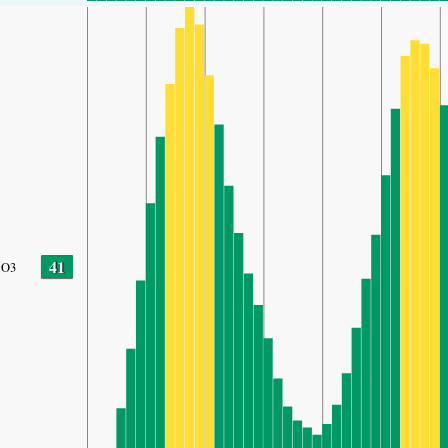
41
O3