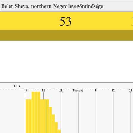
Be'er Sheva, northern Negev levegőminősége
53
Cur