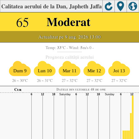
Calitatea aerului de la Dan, Japheth Jaffa
65
Moderat
Actualizat pe 9 aug. 2026 13:00
33
5
Temp:
°C
- Wind:
m/s 0 -
Prognoza calității aerului
Dum 9
Lun 10
Mar 11
Mie 12
Joi 13
26
~
30°C
26
~
31°C
27
~
32°C
27
~
32°C
27
~
32°C
Cur
Datele din ultimele 48 de ore